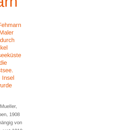
arn
Fehmarn
-Maler
 durch
kel
seeküste
die
stsee.
 Insel
wurde
Mueller,
ben, 1908
hängig von