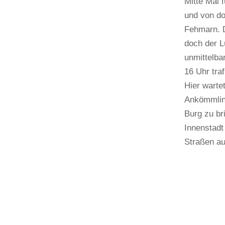
Mitte Mai 
und von do
Fehmarn. D
doch der L
unmittelba
16 Uhr tra
Hier warte
Ankömmling
Burg zu br
Innenstadt
Straßen auf