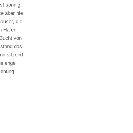
st sonnig
te aber nie
äuser, die
im Hafen
„Bucht von
tstand das
nd sitzend
ge enge
iehung