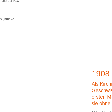
h erst 1910
us „Brücke
1908 
Als Kirc
Geschwis
ersten M
sie ohne