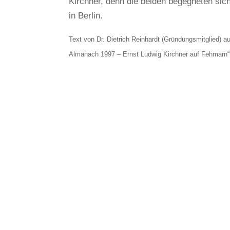
Kirchner, denn die beiden begegneten sic
in Berlin.
Text von Dr. Dietrich Reinhardt (Gründungsmitglied) a
Almanach 1997 – Ernst Ludwig Kirchner auf Fehmarn“