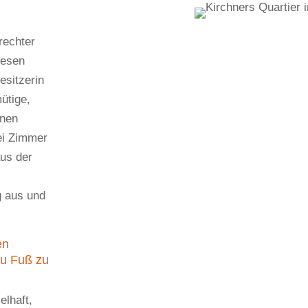
rechter
iesen
esitzerin
ütige,
inen
ei Zimmer
aus der
e
g aus und
en
zu Fuß zu
lhaft,