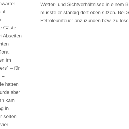
mwärter
Wetter- und Sichtverhältnisse in einem B
auf
musste er ständig dort oben sitzen. Bei
m
Petroleumfeuer anzuzünden bzw. zu lösc
ie Gäste
i Abseiten
nten
Dora,
ben im
rs” – für
 –
ie hatten
wurde aber
man kam
g in
r selten
vier