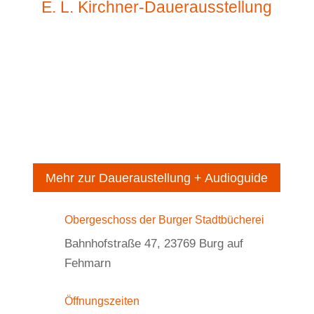
E. L. Kirchner-Dauerausstellung
Im Dachgeschoss der Stadtbücherei werden
neben Rekonstruktionen einiger Fehmarnbilder
Kirchners in Originalgröße auch
Postkartenkopien, Fotos und Auszüge (Kopien)
aus verschiedenen Skizzenbüchern des
Künstlers ausgestellt.
Mehr zur Daueraustellung + Audioguide
Obergeschoss der Burger Stadtbücherei
Bahnhofstraße 47, 23769 Burg auf
Fehmarn
Öffnungszeiten